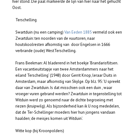
hier stond. Die paal markeerde de lijn van hier naar het gehucht
Oost.
Terschelling
Swartduin (nu een camping)
Van Eeden 1885
vermeld ook een
Zwartduin: ten noorden van de vuurtoren, naar
houtskoolresten afkomstig van door Engelsen in 1666
verbrande (oude) WestTerschelling.
Frans Beekman: Al bladerend in het boekje ‘Brandarisflitsen.
Een vacantieuitstapje van twee Amsterdammers naar het
eiland Terschelling’ (1948) door Gerrit Knop, leraar Duits in
Amsterdam, maar afkomstig van Skylge. Op blz. 95: ‘U spreekt
daar van Zwartduin. Is dat misschien ook een duin , waar
vroeger vuren gebrand werden? Zwartduin in tegenstelling tot
Witduin werd zo genoemd naar de dichte begroeiing met
riezen (kruipwilg). Als bijzonderheid kan ik U nog mededelen,
dat de Ter-Schellinger moeders hier hun jongens vandaan
haalden; de meisjes komen uit Witduin’.
Witte kop (bij Kroonpolders)