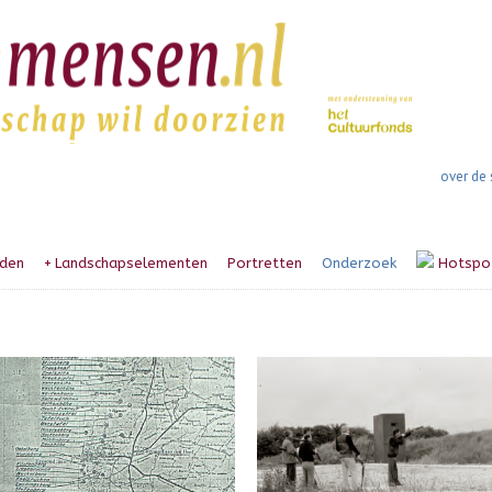
over de 
den
+
Landschapselementen
Portretten
Onderzoek
Hotspo