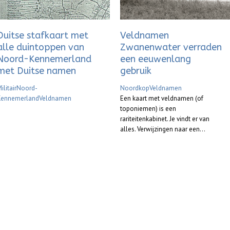
Duitse stafkaart met
Veldnamen
alle duintoppen van
Zwanenwater verraden
Noord-Kennemerland
een eeuwenlang
met Duitse namen
gebruik
ilitair
Noord-
Noordkop
Veldnamen
Kennemerland
Veldnamen
Een kaart met veldnamen (of
toponiemen) is een
rariteitenkabinet. Je vindt er van
alles. Verwijzingen naar een...