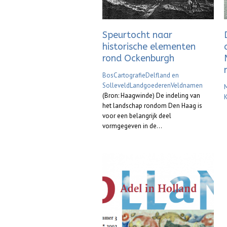
Speurtocht naar
historische elementen
rond Ockenburgh
Bos
Cartografie
Delfland en
Solleveld
Landgoederen
Veldnamen
M
(Bron: Haagwinde) De indeling van
het landschap rondom Den Haag is
voor een belangrijk deel
vormgegeven in de...