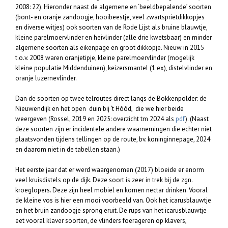
2008: 22). Hieronder naast de algemene en ‘beeldbepalende’ soorten
(bont- en oranje zandoogje, hooibeestje, veel zwartsprietdikkopjes
en diverse witjes) ook soorten van de Rode Lijst als bruine blauwtje,
kleine parelmoervlinder en heivlinder (alle drie kwetsbaar) en minder
algemene soorten als eikenpage en groot dikkopje. Nieuw in 2015
t.o.v. 2008 waren oranjetipje, kleine parelmoervlinder (mogelijk
kleine populatie Middenduinen), keizersmantel (1 ex), distelvlinder en
oranje luzernevlinder.
Dan de soorten op twee telroutes direct langs de Bokkenpolder: de
Nieuwendijk en het open duin bij ‘t Hôôd, die we hier beide
weergeven (Rossel, 2019 en 2025: overzicht tm 2024 als
pdf
). (Naast
deze soorten zijn er incidentele andere waarnemingen die echter niet
plaatsvonden tijdens tellingen op de route, bv. koninginnepage, 2024
en daarom niet in de tabellen staan.)
Het eerste jaar dat er werd waargenomen (2017) bloeide er enorm
veel kruisdistels op de dijk. Deze soort is zeer in trek bij de zgn.
kroeglopers. Deze zijn heel mobiel en komen nectar drinken. Vooral
de kleine vos is hier een mooi voorbeeld van. Ook het icarusblauwtje
en het bruin zandoogje sprong eruit. De rups van het icarusblauwtje
eet vooral klaver soorten, de vlinders foerageren op klavers,