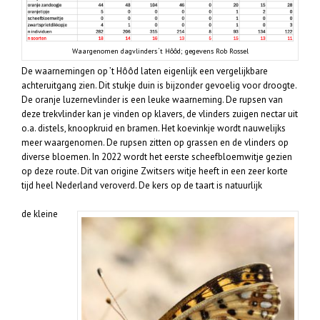
Waargenomen dagvlinders ‘t Hôôd; gegevens Rob Rossel
De waarnemingen op ’t Hôôd laten eigenlijk een vergelijkbare
achteruitgang zien. Dit stukje duin is bijzonder gevoelig voor droogte.
De oranje luzernevlinder is een leuke waarneming. De rupsen van
deze trekvlinder kan je vinden op klavers, de vlinders zuigen nectar uit
o.a. distels, knoopkruid en bramen. Het koevinkje wordt nauwelijks
meer waargenomen. De rupsen zitten op grassen en de vlinders op
diverse bloemen. In 2022 wordt het eerste scheefbloemwitje gezien
op deze route. Dit van origine Zwitsers witje heeft in een zeer korte
tijd heel Nederland veroverd. De kers op de taart is natuurlijk
de kleine