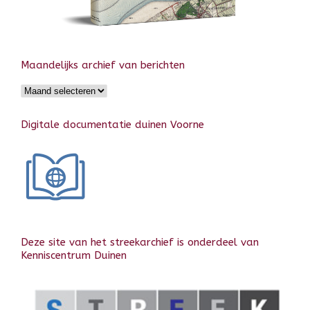
Maandelijks archief van berichten
Maandelijks
archief
van
Digitale documentatie duinen Voorne
berichten
Deze site van het streekarchief is onderdeel van
Kenniscentrum Duinen