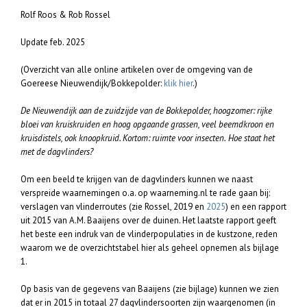
Rolf Roos & Rob Rossel
Update feb. 2025
(Overzicht van alle online artikelen over de omgeving van de
Goereese Nieuwendijk/Bokkepolder:
klik hier
.)
De Nieuwendijk aan de zuidzijde van de Bokkepolder, hoogzomer: rijke
bloei van kruiskruiden en hoog opgaande grassen, veel beemdkroon en
kruisdistels, ook knoopkruid. Kortom: ruimte voor insecten.
Hoe staat het
met de dagvlinders?
Om een beeld te krijgen van de dagvlinders kunnen we naast
verspreide waarnemingen o.a. op waarneming.nl te rade gaan bij:
verslagen van vlinderroutes (zie Rossel, 2019 en
2025
) en een rapport
uit 2015 van A.M. Baaijens over de duinen. Het laatste rapport geeft
het beste een indruk van de vlinderpopulaties in de kustzone, reden
waarom we de overzichtstabel hier als geheel opnemen als bijlage
1.
Op basis van de gegevens van Baaijens (zie bijlage) kunnen we zien
dat er in 2015 in totaal 27 dagvlindersoorten zijn waargenomen (in