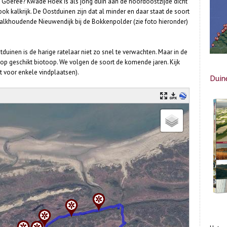
p Goeree? Kwade Hoek is als jong duin aan de noordoostzijde dicht
ook kalkrijk. De Oostduinen zijn dat al minder en daar staat de soort
kalkhoudende Nieuwendijk bij de Bokkenpolder (zie foto hieronder)
duinen is de harige ratelaar niet zo snel te verwachten. Maar in de
lop geschikt biotoop. We volgen de soort de komende jaren. Kijk
t voor enkele vindplaatsen).
Duin