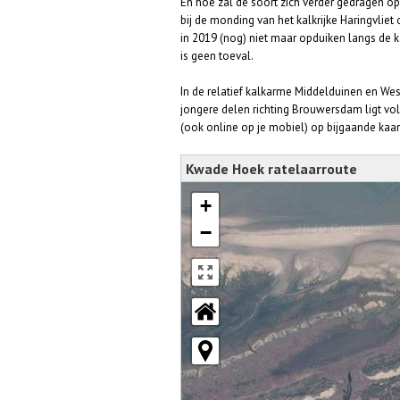
En hoe zal de soort zich verder gedragen o
bij de monding van het kalkrijke Haringvliet 
in 2019 (nog) niet maar opduiken langs de 
is geen toeval.
In de relatief kalkarme Middelduinen en West
jongere delen richting Brouwersdam ligt vo
(ook online op je mobiel) op bijgaande kaar
Kwade Hoek ratelaarroute
+
−