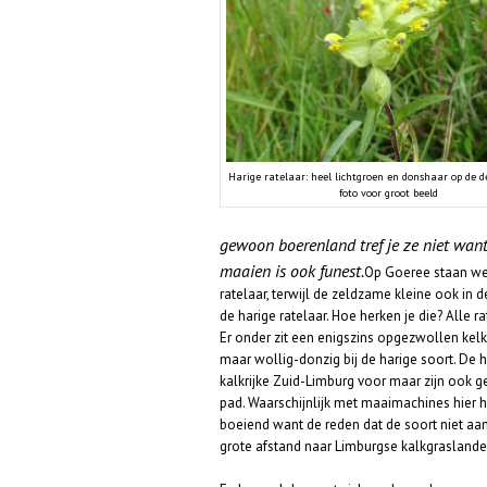
Harige ratelaar: heel lichtgroen en donshaar op de de 
foto voor groot beeld
gewoon boerenland tref je ze niet want 
maaien is ook funest.
Op Goeree staan wel
ratelaar, terwijl de zeldzame kleine ook in 
de harige ratelaar. Hoe herken je die? Alle 
Er onder zit een enigszins opgezwollen kelk. 
maar wollig-donzig bij de harige soort. De ha
kalkrijke Zuid-Limburg voor maar zijn ook
pad. Waarschijnlijk met maaimachines hier
boeiend want de reden dat de soort niet aan
grote afstand naar Limburgse kalkgraslanden