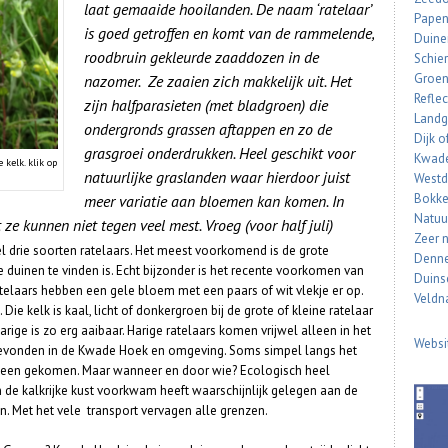
laat gemaaide hooilanden. De naam ‘ratelaar’
Papen
is goed getroffen en komt van de rammelende,
Duine
roodbruin gekleurde zaaddozen in de
Schie
Groen
nazomer. Ze zaaien zich makkelijk uit. Het
Reflec
zijn halfparasieten (met bladgroen) die
Landg
ondergronds grassen aftappen en zo de
Dijk o
grasgroei onderdrukken. Heel geschikt voor
Kwade
kelk. klik op
natuurlijke graslanden waar hierdoor juist
Westd
Bokke
meer variatie aan bloemen kan komen. In
Natuu
ze kunnen niet tegen veel mest. Vroeg (voor half juli)
Zeer 
 drie soorten ratelaars. Het meest voorkomend is de grote
Denn
de duinen te vinden is. Echt bijzonder is het recente voorkomen van
Duinsc
ratelaars hebben een gele bloem met een paars of wit vlekje er op.
Veld
Die kelk is kaal, licht of donkergroen bij de grote of kleine ratelaar
rige is zo erg aaibaar. Harige ratelaars komen vrijwel alleen in het
Websi
 gevonden in de Kwade Hoek en omgeving. Soms simpel langs het
 heen gekomen. Maar wanneer en door wie? Ecologisch heel
 de kalkrijke kust voorkwam heeft waarschijnlijk gelegen aan de
. Met het vele transport vervagen alle grenzen.