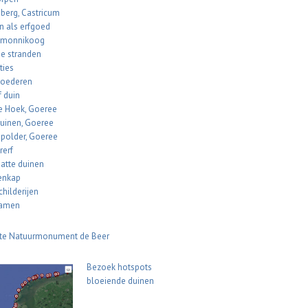
berg, Castricum
n als erfgoed
rmonnikoog
e stranden
ties
oederen
f duin
 Hoek, Goeree
uinen, Goeree
polder, Goeree
rerf
natte duinen
enkap
hilderijen
namen
te Natuurmonument de Beer
Bezoek hotspots
bloeiende duinen