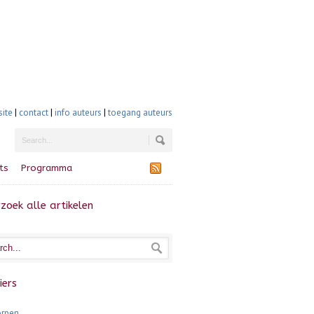
site
|
contact
|
info auteurs
|
toegang auteurs
ts
Programma
zoek alle artikelen
iers
rpen