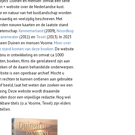
roject 'Duinen en mensen' omvat een serie
n + website over de Nederlandse kust.
ur en natuur van het kustlandschap worden
waardig en veelzijdig beschreven. Met
rden nieuwe kaarten en de laatste stand
etenschap.
Kennemerland
(2009),
Noordkop
anenwater
(2011) en
Texel
(2013). In 2023
heen Duinen en mensen Voorne.
Meer over
ot stand komen van deze boeken.
De website
ntinu in ontwikkeling en omvat ca 1000
ten, boeken, films die gerelateerd zijn aan
eken of de daarin behandelde onderwerpen.
bsite is een openbaar archief. Mocht u
 rechten te kunnen ontlenen aan gebruikte
 of beeld, laat het weten dan zoeken we een
sing. Deze website wordt draaiende
den door een vrijwillige redactie. Nog wel
kbare titels (o.a. Voorne, Texel) zijn elders
tellen.