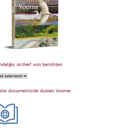
delijks archief van berichten
elijks
f
tale documentatie duinen Voorne
ten