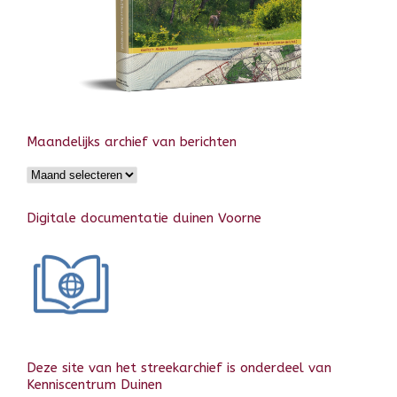
Maandelijks archief van berichten
Maandelijks
archief
van
Digitale documentatie duinen Voorne
berichten
Deze site van het streekarchief is onderdeel van
Kenniscentrum Duinen