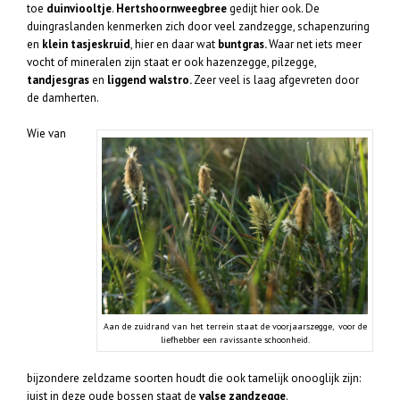
toe
duinviooltje
.
Hertshoornweegbree
gedijt hier ook. De
duingraslanden kenmerken zich door veel zandzegge, schapenzuring
en
klein tasjeskruid
, hier en daar wat
buntgras.
Waar net iets meer
vocht of mineralen zijn staat er ook hazenzegge, pilzegge,
tandjesgras
en
liggend walstro.
Zeer veel is laag afgevreten door
de damherten.
Wie van
Aan de zuidrand van het terrein staat de voorjaarszegge, voor de
liefhebber een ravissante schoonheid.
bijzondere zeldzame soorten houdt die ook tamelijk onooglijk zijn:
juist in deze oude bossen staat de
valse zandzegge
.