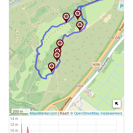
200 m
MapsMarker.com
|
Kaart: ©
OpenStreetMap medewerkers