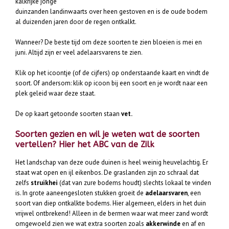
kalkrijke jonge
duinzanden landinwaarts over heen gestoven en is de oude bodem
al duizenden jaren door de regen ontkalkt.
Wanneer? De beste tijd om deze soorten te zien bloeien is mei en
juni. Altijd zijn er veel adelaarsvarens te zien.
Klik op het icoontje (of de cijfers) op onderstaande kaart en vindt de
soort. Of andersom: klik op icoon bij een soort en je wordt naar een
plek geleid waar deze staat.
De op kaart getoonde soorten staan
vet.
Soorten gezien en wil je weten wat de soorten
vertellen? Hier het ABC van de Zilk
Het landschap van deze oude duinen is heel weinig heuvelachtig. Er
staat wat open en ijl eikenbos. De graslanden zijn zo schraal dat
zelfs
struikhei
(dat van zure bodems houdt) slechts lokaal te vinden
is. In grote aaneengesloten stukken groeit de
adelaarsvaren
, een
soort van diep ontkalkte bodems. Hier algemeen, elders in het duin
vrijwel ontbrekend! Alleen in de bermen waar wat meer zand wordt
omgewoeld zien we wat extra soorten zoals
akkerwinde
en af en