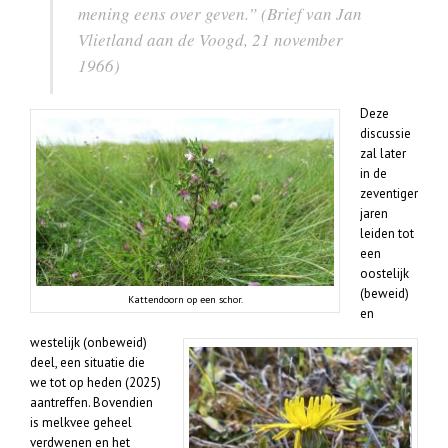
mening eens over geven.” (Brief van Jan
Vlietland aan de Voogd, 21 november
1966)
Deze
discussie
zal later
in de
zeventiger
jaren
leiden tot
een
oostelijk
(beweid)
Kattendoorn op een schor.
en
westelijk (onbeweid)
deel, een situatie die
we tot op heden (2025)
aantreffen. Bovendien
is melkvee geheel
verdwenen en het