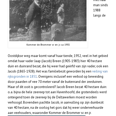
man sinds
1988
langs de
Kommer de Brommer sr en jr. ca 1955
Oostdijkse weg maar komt vanaf haar tiende, 1952, veel in het gebied
omdat haar vader Jaap (Jacob) Breen (1905-1983) hier 40 hectare
duin en duinrand bezat, die hij weer had geërfd van zijn vader, ook een
Jacob (1865-1928). Het was familiebezit geworden bij een
veiling van
rijksgronden in 1851
. Overigens inclusief een verbod op beweiding
door paarden of vee 70 meter vanaf de buitenrand der zeeduinen.
Maar of dit ooit is gecontroleerd? Jacob Breen bezat 40 hectare duin:
o.a. bijna de hele zeereep tot aan Havenhoofd, die grotendeels werd
onteigend toen de zeereep bij de Deltawerken moest worden
verhoogd. Bovendien pachtte Jacob, in aanvulling op zijn duinbezit
van 40 hectare, na de oorlog het gors dat hij weer onderverhuurde
aan veehouders, waaronder Kommer de Brommer sr. en jr.