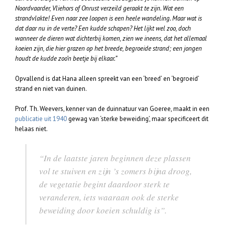
Noordvaarder, Vliehors of Onrust verzeild geraakt te zijn. Wat een
strandvlakte! Even naar zee loopen is een heele wandeling. Maar wat is
dat daar nu in de verte? Een kudde schapen? Het lijkt wel zoo, doch
wanneer de dieren wat dichterbij komen, zien we ineens, dat het allemaal
koeien zijn, die hier grazen op het breede, begroeide strand; een jongen
houdt de kudde zoo’n beetje bij elkaar.”
Opvallend is dat Hana alleen spreekt van een ‘breed’ en ‘begroeid’
strand en niet van duinen.
Prof. Th. Weevers, kenner van de duinnatuur van Goeree, maakt in een
publicatie uit 1940
gewag van ‘sterke beweiding’, maar specificeert dit
helaas niet.
“In de laatste jaren beginnen deze plassen
vol te stuiven en zijn ’s zomers bijna droog,
de vegetatie begint daardoor sterk te
veranderen, iets waaraan ook de sterke
beweiding door koeien schuldig is”.