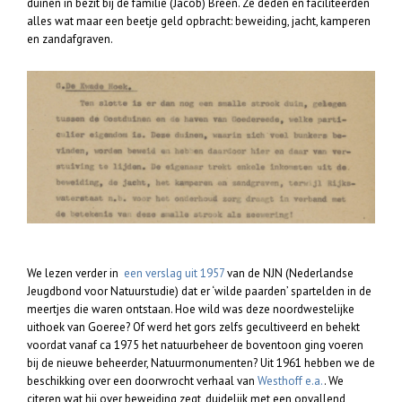
duinen in bezit bij de familie (Jacob) Breen. Ze deden en faciliteerden
alles wat maar een beetje geld opbracht: beweiding, jacht, kamperen
en zandafgraven.
We lezen verder in
een verslag uit 1957
van de NJN (Nederlandse
Jeugdbond voor Natuurstudie) dat er ‘wilde paarden’ spartelden in de
meertjes die waren ontstaan. Hoe wild was deze noordwestelijke
uithoek van Goeree? Of werd het gors zelfs gecultiveerd en behekt
voordat vanaf ca 1975 het natuurbeheer de boventoon ging voeren
bij de nieuwe beheerder, Natuurmonumenten? Uit 1961 hebben we de
beschikking over een doorwrocht verhaal van
Westhoff e.a.
. We
citeren wat hij over beweiding zegt, duidelijk met een opvallend