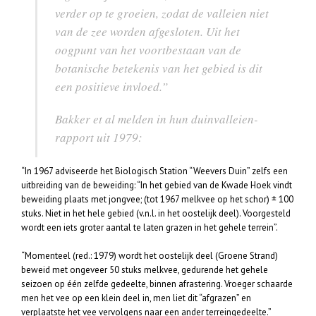
verder op te groeien, zodat de valleien niet
van de zee worden afgesloten. Uit het
oogpunt van het voortbestaan van de
botanische betekenis van het gebied is dit
een positieve invloed.”
Bakker et al melden in hun duinvalleien-
rapport uit 1979:
“In 1967 adviseerde het Biologisch Station “Weevers Duin” zelfs een
uitbreiding van de beweiding: “In het gebied van de Kwade Hoek vindt
beweiding plaats met jongvee; (tot 1967 melkvee op het schor) ± 100
stuks. Niet in het hele gebied (v.n.l. in het oostelijk deel). Voorgesteld
wordt een iets groter aantal te laten grazen in het gehele terrein”.
“Momenteel (red.: 1979) wordt het oostelijk deel (Groene Strand)
beweid met ongeveer 50 stuks melkvee, gedurende het gehele
seizoen op één zelfde gedeelte, binnen afrastering. Vroeger schaarde
men het vee op een klein deel in, men liet dit “afgrazen” en
verplaatste het vee vervolgens naar een ander terreingedeelte.”