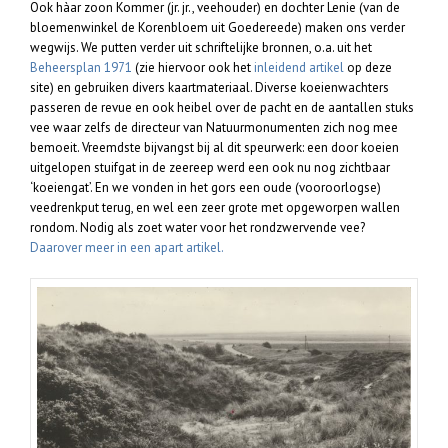
Ook hàar zoon Kommer (jr. jr., veehouder) en dochter Lenie (van de
bloemenwinkel de Korenbloem uit Goedereede) maken ons verder
wegwijs. We putten verder uit schriftelijke bronnen, o.a. uit het
Beheersplan 1971
(zie hiervoor ook het
inleidend artikel
op deze
site) en gebruiken divers kaartmateriaal. Diverse koeienwachters
passeren de revue en ook heibel over de pacht en de aantallen stuks
vee waar zelfs de directeur van Natuurmonumenten zich nog mee
bemoeit. Vreemdste bijvangst bij al dit speurwerk: een door koeien
uitgelopen stuifgat in de zeereep werd een ook nu nog zichtbaar
‘koeiengat’. En we vonden in het gors een oude (vooroorlogse)
veedrenkput terug, en wel een zeer grote met opgeworpen wallen
rondom. Nodig als zoet water voor het rondzwervende vee?
Daarover meer in een apart artikel.