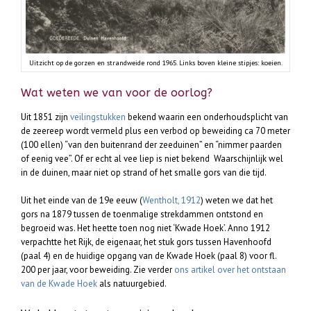
Uitzicht op de gorzen en strandweide rond 1965. Links boven kleine stipjes: koeien.
Wat weten we van voor de oorlog?
Uit 1851 zijn
veilingstukken
bekend waarin een onderhoudsplicht van
de zeereep wordt vermeld plus een verbod op beweiding ca 70 meter
(100 ellen) “van den buitenrand der zeeduinen” en “nimmer paarden
of eenig vee”. Of er echt al vee liep is niet bekend Waarschijnlijk wel
in de duinen, maar niet op strand of het smalle gors van die tijd.
Uit het einde van de 19e eeuw (
Wentholt, 1912
) weten we dat het
gors na 1879 tussen de toenmalige strekdammen ontstond en
begroeid was. Het heette toen nog niet ‘Kwade Hoek’. Anno 1912
verpachtte het Rijk, de eigenaar, het stuk gors tussen Havenhoofd
(paal 4) en de huidige opgang van de Kwade Hoek (paal 8) voor fl.
200 per jaar, voor beweiding. Zie verder
ons artikel over het ontstaan
van de Kwade Hoek
als natuurgebied.