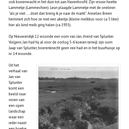
ook koeienwacht in het duin tot aan Havenhoofd. Zijn vrouw heette
Lammetje (Lammechien). Leun plaagde Lammetje met de oneliner:
“als je niet ….doet dan breng ik je naar de markt”. Annelies Breen
herinnert zich hoe ze met een akertje (kleine melkbus voor ca 5 liter)
hier als kind melk ging halen (ca 1955).
Op Nieuwendijk 12 woonde een oom van Jan, Arend van Splunter.
Volgens Jan had hij al voor de oorlog 5-6 koeien terwijl zijn oom
Jaap van Splunter, boerenknecht geen vee had en in het buurhuisje op
nr. 14 woonde.
Uit het
verhaal van
Jan van
Splunter
komt een
beeld naar
voren van
een open
landschap
waar een
ieder naast
een hoekje