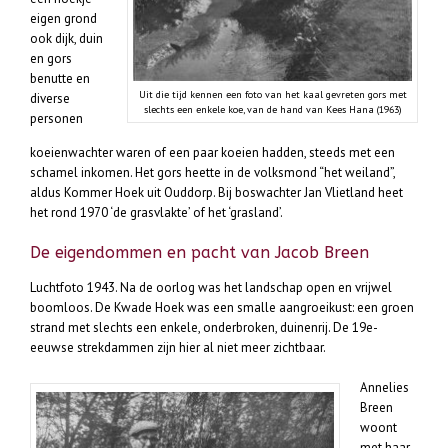
eigen grond
ook dijk, duin
en gors
benutte en
Uit die tijd kennen een foto van het kaal gevreten gors met
diverse
slechts een enkele koe, van de hand van Kees Hana (1963)
personen
koeienwachter waren of een paar koeien hadden, steeds met een
schamel inkomen. Het gors heette in de volksmond “het weiland”,
aldus Kommer Hoek uit Ouddorp. Bij boswachter Jan Vlietland heet
het rond 1970 ‘de grasvlakte’ of het ‘grasland’.
De eigendommen en pacht van Jacob Breen
Luchtfoto 1943. Na de oorlog was het landschap open en vrijwel
boomloos. De Kwade Hoek was een smalle aangroeikust: een groen
strand met slechts een enkele, onderbroken, duinenrij. De 19e-
eeuwse strekdammen zijn hier al niet meer zichtbaar.
Annelies
Breen
woont
met haar