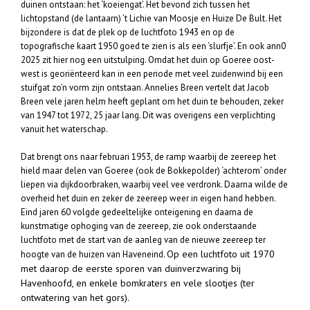
duinen ontstaan: het ‘koeiengat’. Het bevond zich tussen het
lichtopstand (de lantaarn) ’t Lichie van Moosje en Huize De Bult. Het
bijzondere is dat de plek op de luchtfoto 1943 en op de
topografische kaart 1950 goed te zien is als een ‘slurfje’. En ook ann0
2025 zit hier nog een uitstulping. Omdat het duin op Goeree oost-
west is georiënteerd kan in een periode met veel zuidenwind bij een
stuifgat zo’n vorm zijn ontstaan. Annelies Breen vertelt dat Jacob
Breen vele jaren helm heeft geplant om het duin te behouden, zeker
van 1947 tot 1972, 25 jaar lang. Dit was overigens een verplichting
vanuit het waterschap.
Dat brengt ons naar februari 1953, de ramp waarbij de zeereep het
hield maar delen van Goeree (ook de Bokkepolder) ‘achterom’ onder
liepen via dijkdoorbraken, waarbij veel vee verdronk. Daarna wilde de
overheid het duin en zeker de zeereep weer in eigen hand hebben.
Eind jaren 60 volgde gedeeltelijke onteigening en daarna de
kunstmatige ophoging van de zeereep, zie ook onderstaande
luchtfoto met de start van de aanleg van de nieuwe zeereep ter
Op een luchtfoto uit 1970
hoogte van de huizen van Haveneind.
met daarop de eerste sporen van duinverzwaring bij
Havenhoofd, en enkele bomkraters en vele slootjes (ter
ontwatering van het gors).