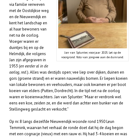
via familie verweven
met de Oostdijkse weg
en de Nieuwendijk en
kent het landschap en
al haar bewoners van
net na de oorlog.
Vroeger waren er
duintjes bij en op de
Jan van Splunter, voorjaar 2025. Let op de
Helmdijk, die volgens
voorgrond: foto van jongvee aan de duinrand.
Jan zijn afgegraven in
1953 (
en eerder al in de
oorlog, red
.). Alles was destijds open; vee liep over dijken, duinen en
gors (groene strand) en er waren nauwelijks bomen. Er liepen koeien
van lokale bewoners en veehouders, maar ook kwamen er per boot
koeien van elders (Putten, Dordrecht). In die tijd net na de oorlog
waren er koeienwachters. Jan van Splunter:
“Maar er verdronk wel
eens een koe, zeiden ze, en die werd dan achter een bunker van de
Stellingweg geslacht en verkocht.”
Op nr. 8 langs diezelfde Nieuwendijk woonde rond 1950 Leun
Temmink, waarvan het verhaal de ronde doet dat hij de dag begon
met een cognacje (vieux) met een rauw ei. Hij had 3-4 koeien en was