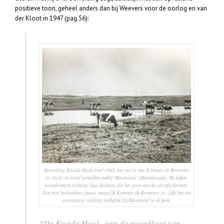
positieve toon, geheel anders dan bij Weevers voor de oorlog en van
der Kloot in 1947 (pag.56):
Beweiding Kwade Hoek rond 1965; het vee is van Kommer de Brommer
sr. en jr. en werd gemolken nabij ‘Haveneind’ (Havenhoofd). We kijken
noordwaarts richting lage duintjes die het gors van de zee afschermen.
Een niet herkenbare figuur, mogelijk Kommer de Brommer jr., lijkt het vee
oostwaarts richting melkplek bij Haveneind te drijven.
“De Kwade Hoek, aan de noordkust van