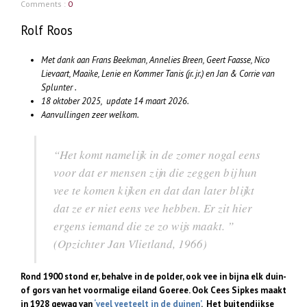
Comments :
0
Rolf Roos
Met dank aan Frans Beekman, Annelies Breen, Geert Faasse, Nico
Lievaart, Maaike, Lenie en Kommer Tanis (jr. jr.) en Jan & Corrie van
Splunter .
18 oktober 2025, update 14 maart 2026.
Aanvullingen zeer welkom.
“Het komt namelijk in de zomer nogal eens
voor dat er mensen zijn die zeggen bij hun
vee te komen kijken en dat dan later blijkt
dat ze er niet eens vee hebben. Er zit hier
ergens iemand die ze zo wijs maakt. ”
(Opzichter Jan Vlietland, 1966)
Rond 1900 stond er, behalve in de polder, ook vee in bijna elk duin-
of gors van het voormalige eiland Goeree. Ook Cees Sipkes maakt
in 1928 gewag van
‘veel veeteelt in de duinen’
. Het buitendijkse