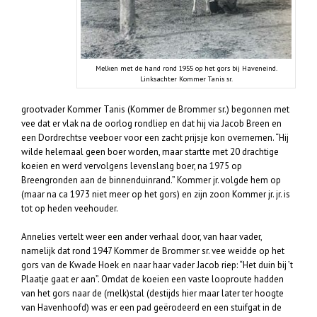
Melken met de hand rond 1955 op het gors bij Haveneind.
Linksachter Kommer Tanis sr.
grootvader Kommer Tanis (Kommer de Brommer sr.) begonnen met
vee dat er vlak na de oorlog rondliep en dat hij via Jacob Breen en
een Dordrechtse veeboer voor een zacht prijsje kon overnemen. “Hij
wilde helemaal geen boer worden, maar startte met 20 drachtige
koeien en werd vervolgens levenslang boer, na 1975 op
Breengronden aan de binnenduinrand.” Kommer jr. volgde hem op
(maar na ca 1973 niet meer op het gors) en zijn zoon Kommer jr. jr. is
tot op heden veehouder.
Annelies vertelt weer een ander verhaal door, van haar vader,
namelijk dat rond 1947 Kommer de Brommer sr. vee weidde op het
gors van de Kwade Hoek en naar haar vader Jacob riep: “Het duin bij ’t
Plaatje gaat er aan”. Omdat de koeien een vaste looproute hadden
van het gors naar de (melk)stal (destijds hier maar later ter hoogte
van Havenhoofd) was er een pad geërodeerd en een stuifgat in de