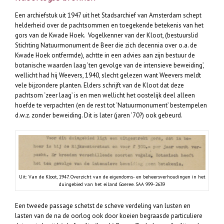
Een archiefstuk uit 1947 uit het Stadsarchief van Amsterdam schept
helderheid over de pachtsommen en toegekende betekenis van het
gors van de Kwade Hoek. Vogelkenner van der Kloot, (bestuurslid
Stichting Natuurmonument de Beer die zich decennia over o.a. de
Kwade Hoek ontfermde), achtte in een advies aan zijn bestuur de
botanische waarden laag ’ten gevolge van de intensieve beweiding’,
wellicht had hij Weevers, 1940, slecht gelezen want Weevers meldt
vele bijzondere planten. Elders schrijft van de Kloot dat deze
pachtsom ‘zeer laag’ is en men wellicht het oostelijk deel alleen
hoefde te verpachten (en de rest tot ‘Natuurmonument’ bestempelen
d.w.z. zonder beweiding. Dit is later (jaren ’70?) ook gebeurd.
Uit: Van de Kloot, 1947. Overzicht van de eigendoms- en beheersverhoudingen in het
duingebied van het eiland Goeree. SAA 999-2639
Een tweede passage schetst de scheve verdeling van lusten en
lasten van de na de oorlog ook door koeien begraasde particuliere