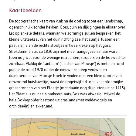
Kaartbeelden
De topografische kaart van vlak na de oorlog toont een landschap,
ogenschijnlijk zonder hekken. Gors, duin en dijk gingen in elkaar over.
Let op enkele details, waarvan we sommige zullen bespreken: het
kleine uitsteeksel van het duin richting zee, het ‘slurfje’ tussen een
paal 7 en 8 en de rechte slootjes in twee kreken op het gors.
Strekdammen uit ca 1830 zijn niet meer aangegeven, maar waren
toen nog wel voor de weinige recreanten, stropers en de boswachter
zichtbaar. Vlakbij de ‘lantaarn’ (’t Lichie van Moosje’) is met een rood
puntje de rond 1978 onder de nieuwe zeereep verdwenen
duinboerderij van Moosje Hoek te vinden met een klein door elzen
omzoomd huiskaveltje, naast de ongetwijfeld toen zeer bloemrijke
graasgronden van het Plaatje (met daarin nog dijkputten uit ca 1715).
Het Plaatje is nu deels parkeerplaats. Bos was afwezig. Vrijwel de
hele Bokkepolder bestond uit grasland (met weidevogels en
orchideeën) en akkerland.