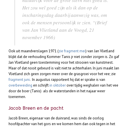
natuurlijk voor de grote stern niet goed is.
Het zou wel goed zijn als ik dan op de
inscharingsdag daarbij aanwezig was, om
ook de mensen persoonlijk te zien. “(Brief
van Jan Vlietland aan de Voogd, 21
november 1966)
Ook uit maandverslagen 1971 (
zie fragment mei
) van Jan Vlietland
blijkt dat de verhouding Kommer Tanis jr niet zonder zorgen is. Zo gaf
Jan Vlietland geen toestemming voor het strooien van kunstmest.
Maar of dat nooit gebeurd is valt niet te achterhalen. In juni maakt Jan
Vlietland zich geen zorgen meer over de grasgroei voor het vee; zie
fragment juni
. In augustus rapporteert hij dat er sprake is van
overbeweiding
en schrijft
in oktober
over tijdig weghalen van het vee
door de boer (Tanis) als de waterstanden in het najaar weer
toenemen.
Jacob Breen en de pacht
Jacob Breen, eigenaar van de duinrand, was sinds de oorlog
hoofdpachter van het gors en we komen hem dan ook tegen in het