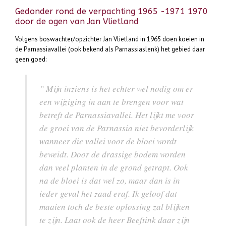
Gedonder rond de verpachting 1965 -1971 1970
door de ogen van Jan Vlietland
Volgens boswachter/opzichter Jan Vlietland in 1965 doen koeien in
de Parnassiavallei (ook bekend als Parnassiaslenk) het gebied daar
geen goed:
” Mijn inziens is het echter wel nodig om er
een wijziging in aan te brengen voor wat
betreft de Parnassiavallei. Het lijkt me voor
de groei van de Parnassia niet bevorderlijk
wanneer die vallei voor de bloei wordt
beweidt. Door de drassige bodem worden
dan veel planten in de grond getrapt. Ook
na de bloei is dat wel zo, maar dan is in
ieder geval het zaad eraf. Ik geloof dat
maaien toch de beste oplossing zal blijken
te zijn. Laat ook de heer Beeftink daar zijn