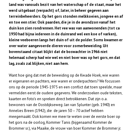
land was vanouds bezit van het waterschap of de staat, maar het
werd uitgebaat (verpacht) of, later, in beheer gegeven aan
terreinbeheerders. Op het gors stonden melkkoeien, jongvee en af
en toe een stier. Ook paarden, die je in de avondzon vanaf het
duin kon zien rondrennen. Het vee was van aanwonenden (tot ca
1950 had bijna iedereen in de duinrand wel een koe of varken),
kleine veeboeren langs het duin of uit de polder. Soms kwamen er
over water aangevoerde dieren voor zomerbeweiding. Uit
bovenstaand citaat blijkt dat de boswachter in 1966 niet
helemaal scherp had wie wel en niet boer was op het gors, en dat
lag, zoals zal blijken, niet aan hem.
Want hoe ging dat met de beweiding op de Kwade Hoek, wie waren
er eigenaren en pachters, wie waren er onderpachters? We focussen
ons op de periode 1945-1975 en een conflict dat toen speelde, maar
vermelden eerst de oudere gegevens. We onderzoeken oude teksten,
kaarten en foto’s en spreken direct betrokkenen. Dat zijn o.a.
bewoners van de Oostdijkseweg: Jan van Splunter (geb. 1940) en
Annelies Breen (1942), die de jaren 50 – 70 actief hebben
meegemaakt. Ook komen we meer te weten over de eerste boer op
het gors na de oorlog, Kommer Tanis (bijgenaamd Kommer de
Brommer sr.), via Maaike, de vrouw van boer Kommer de Brommer jr.