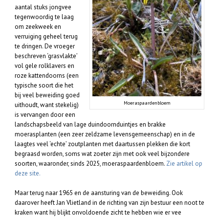
aantal stuks jongvee
tegenwoordig te laag
om zeekweek en
verruiging geheel terug
te dringen. De vroeger
beschreven ‘grasvlakte’
vol gele rolklavers en
roze kattendoorns (een
typische soort die het
bij veel beweiding goed
Moeraspaardenbloem
uithoudt, want stekelig)
is vervangen door een
landschapsbeeld van lage duindoornduintjes en brakke
moerasplanten (een zeer zeldzame levensgemeenschap) en in de
laagtes veel ‘echte’ zoutplanten met daartussen plekken die kort
begraasd worden, soms wat zoeter zijn met ook veel bijzondere
soorten, waaronder, sinds 2025, moeraspaardenbloem.
Zie artikel op
deze site.
Maar terug naar 1965 en de aansturing van de beweiding. Ook
daarover heeft Jan Vlietland in de richting van zijn bestuur een noot te
kraken want hij blijkt onvoldoende zicht te hebben wie er vee