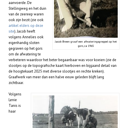
aanvoerde. De
Stellingweg en het duin
van de zeereep waren
ook zijn bezit (zie ook
artikel elders op deze
site
). Jacob heeft
volgens Annelies ook
Jacob Breen graaf een afwateringsgreppel op het
eigenhandig sloten
gors, ca 1965
gegraven op het gors
om de afwatering te
verbeteren waardoor het beter begaanbaar was voor koeien (zie de
slootjes op de topografische kaart hierboven en bijgaand detail van
de hoogtekaart 2025 met diverse slootjes en rechte kreken).
Graafwerk van meer dan een halve eeuw geleden blijft lang
zichtbaar.
Volgens
Lenie
Tanis is
haar