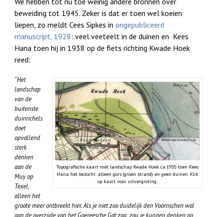
We hebben tot nu toe weinig andere bronnen over
beweiding tot 1945. Zeker is dat er toen wel koeien
liepen, zo meldt Cees Sipkes in
ongepubliceerd
manuscript, 1928
: veel veeteelt in de duinen en
Kees
Hana toen hij in 1938 op de fiets richting Kwade Hoek
reed:
“
Het
landschap
van de
buitenste
duinrichels
doet
opvallend
sterk
denken
aan de
Topografische kaart met landschap Kwade Hoek ca 1935 toen Kees
Hana het bezocht: alleen gors (groen strand) en geen duinen. Klik
Muy op
op kaart voor uitvergroting.
Texel,
alleen het
groote meer ontbreekt hier. Als je niet zoo duidelijk den Voornschen wal
aan de overzijde van het Goereesche Gat zag, zou je kunnen denken op