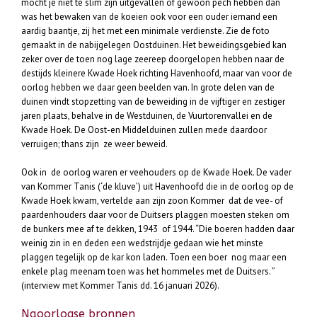
mocht je niet te slim zijn uitgevallen of gewoon pech hebben dan
was het bewaken van de koeien ook voor een ouder iemand een
aardig baantje, zij het met een minimale verdienste. Zie de foto
gemaakt in de nabijgelegen Oostduinen. Het beweidingsgebied kan
zeker over de toen nog lage zeereep doorgelopen hebben naar de
destijds kleinere Kwade Hoek richting Havenhoofd, maar van voor de
oorlog hebben we daar geen beelden van. In grote delen van de
duinen vindt stopzetting van de beweiding in de vijftiger en zestiger
jaren plaats, behalve in de Westduinen, de Vuurtorenvallei en de
Kwade Hoek. De Oost-en Middelduinen zullen mede daardoor
verruigen; thans zijn ze weer beweid.
Ook in de oorlog waren er veehouders op de Kwade Hoek. De vader
van Kommer Tanis (‘de kluve’) uit Havenhoofd die in de oorlog op de
Kwade Hoek kwam, vertelde aan zijn zoon Kommer dat de vee- of
paardenhouders daar voor de Duitsers plaggen moesten steken om
de bunkers mee af te dekken, 1943 of 1944. “Die boeren hadden daar
weinig zin in en deden een wedstrijdje gedaan wie het minste
plaggen tegelijk op de kar kon laden. Toen een boer nog maar een
enkele plag meenam toen was het hommeles met de Duitsers. ”
(interview met Kommer Tanis dd. 16 januari 2026).
Naoorlogse bronnen