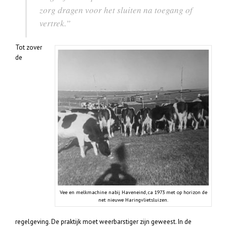
zorg dragen voor het sluiten na toegang of
vertrek.”
Tot zover
de
Vee en melkmachine nabij Haveneind, ca 1973 met op horizon de
net nieuwe Haringvlietsluizen.
regelgeving. De praktijk moet weerbarstiger zijn geweest. In de