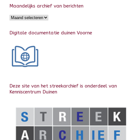
Maandelijks archief van berichten
Maandelijks
archief
van
Digitale documentatie duinen Voorne
berichten
Deze site van het streekarchief is onderdeel van
Kenniscentrum Duinen