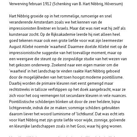
Verwerving februari 1912 (Schenking van B. Hart Nibbrig, Hilversum)
Hart Nibbrig groeide op in het rommelige, rumoerige en snel
veranderende Amsterdam zoals we het kennen van de
impressionisten Breitner en Israels. Maar dat was niet wat hij zelf als
kunstenaar zocht. Op de Rijksakademie leerde hij niet alleen heel
goed tekenen maar ook een grote liefde voor wat zijn leermeester
August Allebé noemde ‘waarheid’. Daarmee doelde Allebé niet op de
impressionistische suggestie van het toevallige moment, maar op
een weergave die steunt op de zorgvuldige studie van het wezen van
het gekozen onderwerp. Zoekend naar een eigen manier om die
‘waarheid’ in het landschap te vinden raakte Hart Nibbrig geboeid
door de mogelijkheden van het toen hoogst moderne pointillisme.
Daarbij worden de primaire kleuren niet eerst gemengd maar
rechtstreeks in talloze verfstippen op het doek aangebracht, waar ze
zich voor het oog vermengen tot secundaire kleuren in vele nuances.
Pointillistische schilderijen blinken uit door de zeer heldere, bijna
lichtgevende, indruk die ze maken; sommige schilders gebruikten
daarom liever het woord luminisme of ‘lichtkunst’. Dat was echt iets
voor Hart Nibbrig met zijn grote liefde voor wijde, zonnige, golvende
en kleurrijke landschappen zoals in het Gooi, waar hij ging wonen.