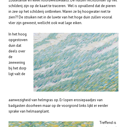
Zoutelande en keek noordwestwaarts. De huizen rechtsonder op het
schilderij zijn op de kaart te traceren. Wel is opvallend dat de pieren
in zee op het schilderij ontbreken. Waren ze bij hoogwater niet te
zien?? De struiken net in de luwte van het hoge duin zullen vooral
vlier zijn geweest, wellicht ook wat lage eiken.
In het hoog
opgestoven
duin dat
deels over
de
zeewering
bij het dorp
ligt valt de
aanwezigheid van helmgras op. Er lopen erosiepaadjes van
badgasten doorheen maar op de voorgrond links lijkt er eerder
sprake van helmaanplant.
Treffend is