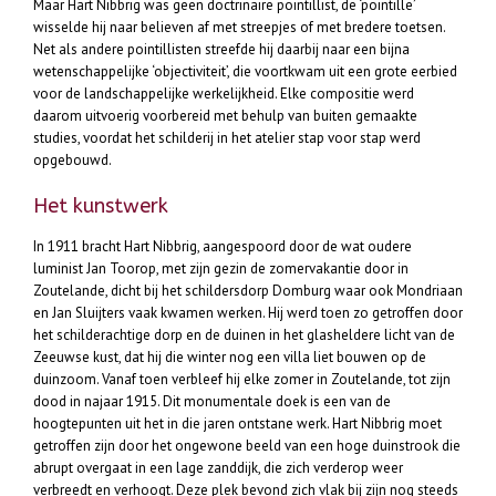
Maar Hart Nibbrig was geen doctrinaire pointillist, de ‘pointille’
wisselde hij naar believen af met streepjes of met bredere toetsen.
Net als andere pointillisten streefde hij daarbij naar een bijna
wetenschappelijke ‘objectiviteit’, die voortkwam uit een grote eerbied
voor de landschappelijke werkelijkheid. Elke compositie werd
daarom uitvoerig voorbereid met behulp van buiten gemaakte
studies, voordat het schilderij in het atelier stap voor stap werd
opgebouwd.
Het kunstwerk
In 1911 bracht Hart Nibbrig, aangespoord door de wat oudere
luminist Jan Toorop, met zijn gezin de zomervakantie door in
Zoutelande, dicht bij het schildersdorp Domburg waar ook Mondriaan
en Jan Sluijters vaak kwamen werken. Hij werd toen zo getroffen door
het schilderachtige dorp en de duinen in het glasheldere licht van de
Zeeuwse kust, dat hij die winter nog een villa liet bouwen op de
duinzoom. Vanaf toen verbleef hij elke zomer in Zoutelande, tot zijn
dood in najaar 1915. Dit monumentale doek is een van de
hoogtepunten uit het in die jaren ontstane werk. Hart Nibbrig moet
getroffen zijn door het ongewone beeld van een hoge duinstrook die
abrupt overgaat in een lage zanddijk, die zich verderop weer
verbreedt en verhoogt. Deze plek bevond zich vlak bij zijn nog steeds