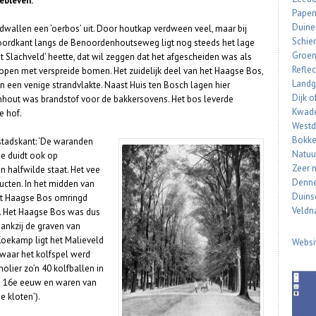
ebleven.
Papen
Duine
dwallen een ‘oerbos’ uit. Door houtkap verdween veel, maar bij
Schie
oordkant langs de Benoordenhoutseweg ligt nog steeds het lage
Groen
et Slachveld’ heette, dat wil zeggen dat het afgescheiden was als
Reflec
ij open met verspreide bomen. Het zuidelijk deel van het Haagse Bos,
Landg
 een venige strandvlakte. Naast Huis ten Bosch lagen hier
Dijk o
enhout was brandstof voor de bakkersovens. Het bos leverde
Kwade
e hof.
Westd
Bokke
stadskant: ‘De waranden
Natuu
e duidt ook op
Zeer 
 in halfwilde staat. Het vee
Denn
cten. In het midden van
Duinsc
et Haagse Bos omringd
Veld
n. Het Haagse Bos was dus
ankzij de graven van
Koekamp ligt het Malieveld
Websi
 waar het kolfspel werd
lier zo’n 40 kolfballen in
n 16e eeuw en waren van
e kloten’).