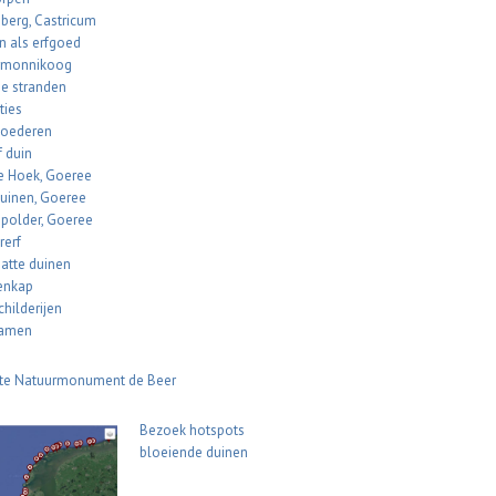
berg, Castricum
n als erfgoed
rmonnikoog
e stranden
ties
oederen
f duin
 Hoek, Goeree
uinen, Goeree
polder, Goeree
rerf
natte duinen
enkap
hilderijen
namen
te Natuurmonument de Beer
Bezoek hotspots
bloeiende duinen