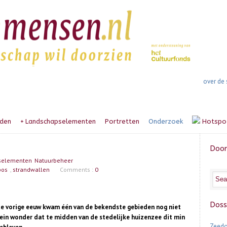
over de 
den
+
Landschapselementen
Portretten
Onderzoek
Hotspo
Door
selementen
Natuurbeheer
bos
,
strandwallen
Comments :
0
Doss
de vorige eeuw kwam één van de bekendste gebieden nog niet
lein wonder dat te midden van de stedelijke huizenzee dit min
Zeedo