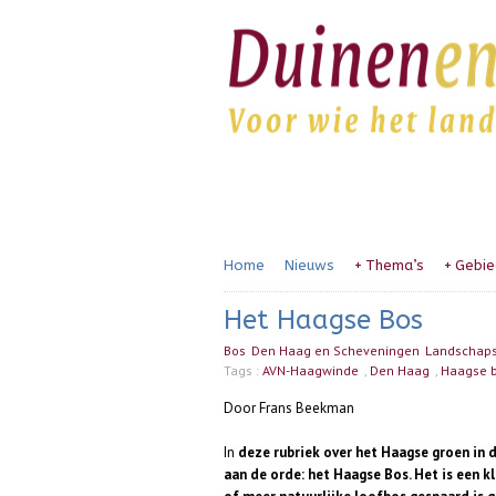
Home
Nieuws
+
Thema’s
+
Gebie
Het Haagse Bos
Bos
Den Haag en Scheveningen
Landschap
Tags :
AVN-Haagwinde
,
Den Haag
,
Haagse 
Door Frans Beekman
In
deze rubriek over het Haagse groen in 
aan de orde: het Haagse Bos. Het is een k