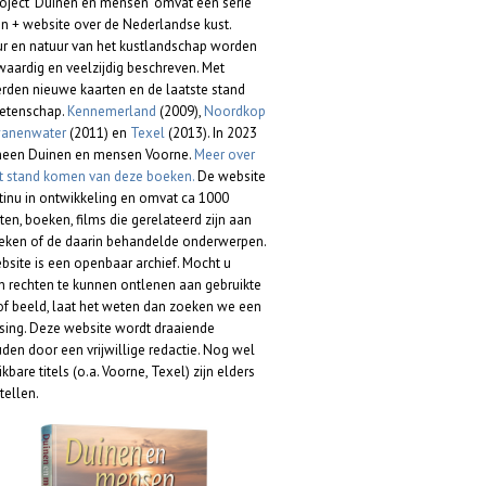
roject 'Duinen en mensen' omvat een serie
n + website over de Nederlandse kust.
ur en natuur van het kustlandschap worden
waardig en veelzijdig beschreven. Met
rden nieuwe kaarten en de laatste stand
etenschap.
Kennemerland
(2009),
Noordkop
anenwater
(2011) en
Texel
(2013). In 2023
heen Duinen en mensen Voorne.
Meer over
ot stand komen van deze boeken.
De website
ntinu in ontwikkeling en omvat ca 1000
ten, boeken, films die gerelateerd zijn aan
eken of de daarin behandelde onderwerpen.
bsite is een openbaar archief. Mocht u
 rechten te kunnen ontlenen aan gebruikte
 of beeld, laat het weten dan zoeken we een
sing. Deze website wordt draaiende
den door een vrijwillige redactie. Nog wel
kbare titels (o.a. Voorne, Texel) zijn elders
tellen.