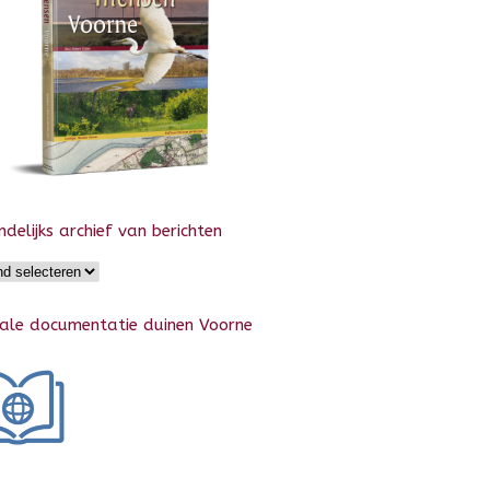
delijks archief van berichten
elijks
f
tale documentatie duinen Voorne
ten