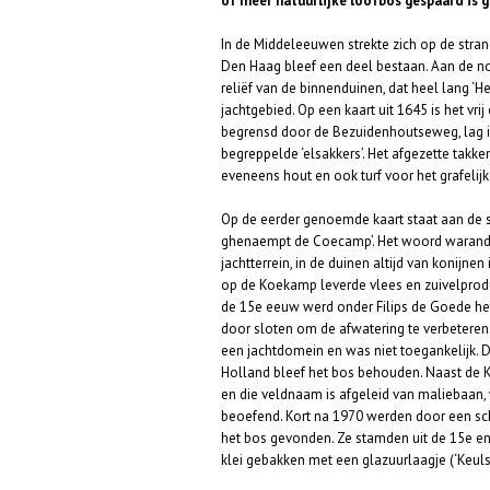
of meer natuurlijke loofbos gespaard is g
In de Middeleeuwen strekte zich op de stran
Den Haag bleef een deel bestaan. Aan de n
reliëf van de binnenduinen, dat heel lang ‘H
jachtgebied. Op een kaart uit 1645 is het vr
begrensd door de Bezuidenhoutseweg, lag in
begreppelde ‘elsakkers’. Het afgezette takk
eveneens hout en ook turf voor het grafelijk
Op de eerder genoemde kaart staat aan de 
ghenaempt de Coecamp’. Het woord warand
jachtterrein, in de duinen altijd van konijnen
op de Koekamp leverde vlees en zuivelprodu
de 15e eeuw werd onder Filips de Goede h
door sloten om de afwatering te verbetere
een jachtdomein en was niet toegankelijk. D
Holland bleef het bos behouden. Naast de 
en die veldnaam is afgeleid van maliebaan,
beoefend. Kort na 1970 werden door een scho
het bos gevonden. Ze stamden uit de 15e e
klei gebakken met een glazuurlaagje (‘Keuls