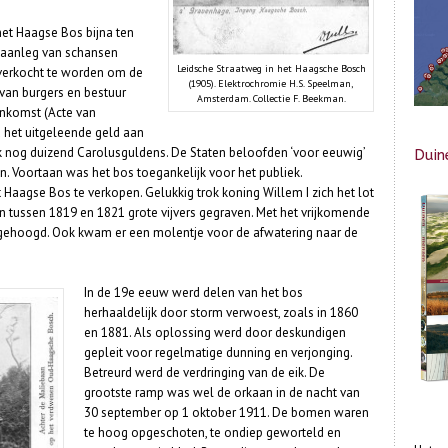
het Haagse Bos bijna ten
 aanleg van schansen
Leidsche Straatweg in het Haagsche Bosch
 verkocht te worden om de
(1905). Elektrochromie H.S. Speelman,
 van burgers en bestuur
Amsterdam. Collectie F. Beekman.
enkomst (Acte van
 het uitgeleende geld aan
k nog duizend Carolusguldens. De Staten beloofden ‘voor eeuwig’
Duin
. Voortaan was het bos toegankelijk voor het publiek.
Haagse Bos te verkopen. Gelukkig trok koning Willem I zich het lot
en tussen 1819 en 1821 grote vijvers gegraven. Met het vrijkomende
opgehoogd. Ook kwam er een molentje voor de afwatering naar de
In de 19e eeuw werd delen van het bos
herhaaldelijk door storm verwoest, zoals in 1860
en 1881. Als oplossing werd door deskundigen
gepleit voor regelmatige dunning en verjonging.
Betreurd werd de verdringing van de eik. De
grootste ramp was wel de orkaan in de nacht van
30 september op 1 oktober 1911. De bomen waren
te hoog opgeschoten, te ondiep geworteld en