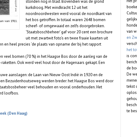
Het p
stonden nog in blad. Bovendien was de grond
boeke
kurkdroog. Met windkracht 12 uit het
Cultu
noordnoordwesten werd vooral de noordkant van
gelijk
het bos getroffen. In totaal waren 2648 bomen
aan van 1911.
honde
scheef- of omgewaaid en zelfs doorgebroken.
van w
‘Staatsboschbeheer’ gaf voor 20 cent een brochure
en Zw
uit met zwartwit foto’s en twee fraaie kaarten uit
versc
 en heel precies ‘de plaats van opname der bij het rapport
het t
is co
n veel bomen (70 %) in het Haagse Bos door de aanleg van de
berich
2-raketten. Ook werd veel hout door de Hagenaars gekapt. Een
de bo
De we
uwe aanslagen: de Laan van Nieuw Oost Indië in 1920 en de
menen
- en Bezuidenhoutseweg werden breder: het Haagse Bos werd door
tekst
 Staatsbosbeheer veel behouden en vooral onderhouden. Het
oplos
rd loofbos.
gehou
beschi
te bes
beek (Den Haag)