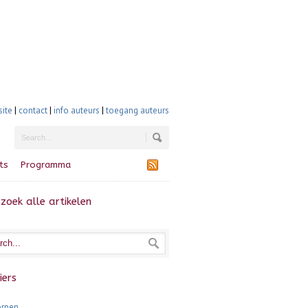
site
|
contact
|
info auteurs
|
toegang auteurs
ts
Programma
zoek alle artikelen
iers
rpen