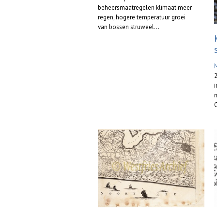
beheersmaatregelen klimaat meer
regen, hogere temperatuur groei
van bossen struweel...
M
2
C