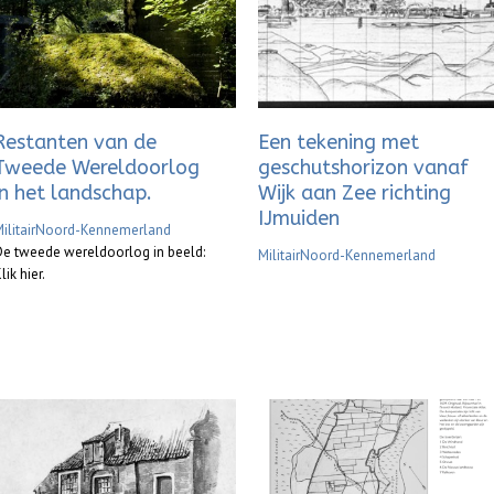
Restanten van de
Een tekening met
Tweede Wereldoorlog
geschutshorizon vanaf
in het landschap.
Wijk aan Zee richting
IJmuiden
ilitair
Noord-Kennemerland
e tweede wereldoorlog in beeld:
Militair
Noord-Kennemerland
lik hier.