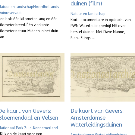
duinen (film)
Natuur en landschap
Noordhollands
uinreservaat
Natuur en landschap
en hok: één kilometer lang en één
Korte documentaire in opdracht van
ilometer breed. Één vierkante
PWN Waterleidingbedrijf NH over
ilometer natuur. Midden in het duin
herstel duinen. Met Dave Nanne,
an...
Rienk Slings,...
De kaart van Gevers:
De kaart van Gevers:
Bloemendaal en Velsen
Amsterdamse
Waterleidingsduinen
Nationaal Park Zuid-Kennemerland
lik op de kaart voor een
Amsterdamse Waterleidingduinen