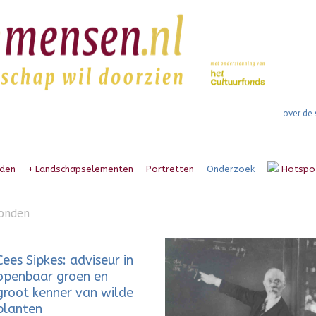
over de 
den
+
Landschapselementen
Portretten
Onderzoek
Hotspo
ronden
Cees Sipkes: adviseur in
openbaar groen en
groot kenner van wilde
planten