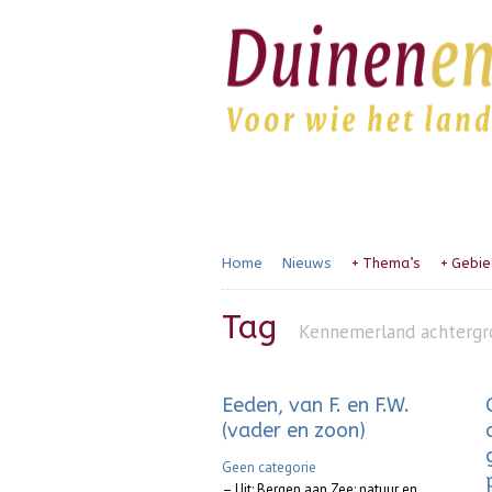
Home
Nieuws
+
Thema’s
+
Gebie
Tag
Kennemerland achterg
Eeden, van F. en F.W.
(vader en zoon)
Geen categorie
– Uit: Bergen aan Zee: natuur en