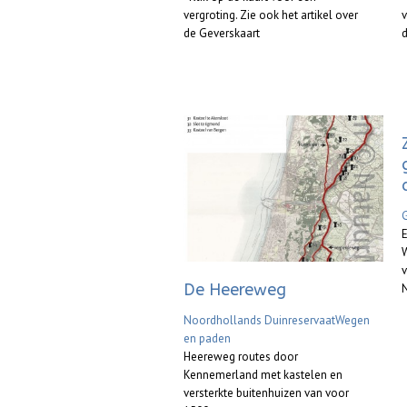
vergroting. Zie ook het artikel over
v
de Geverskaart
d
E
v
De Heereweg
Noordhollands Duinreservaat
Wegen
en paden
Heereweg routes door
Kennemerland met kastelen en
versterkte buitenhuizen van voor