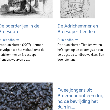
De boerderijen in de
De Adrichemmer en
Breesaap
Breesaper tienden
Duinlandbouw
Duinlandbouw
Door Jan Morren (2007) Hiermee
Door Jan Morren Tienden waren
ervolgen we het verhaal over de
heffingen op de opbrengsten van
Adrichemmer en Breesaaper
de oogst op landbouwakkers. Een
ienden, waarvan de...
boer die land...
Twee jongens uit
Bloemendaal een dag
na de bevrijding het
duin in….