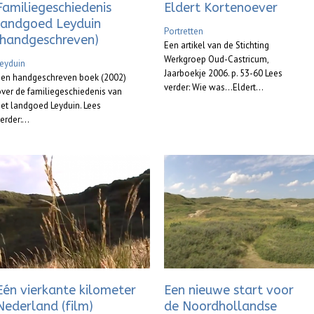
Familiegeschiedenis
Eldert Kortenoever
landgoed Leyduin
Portretten
(handgeschreven)
Een artikel van de Stichting
Werkgroep Oud-Castricum,
eyduin
Jaarboekje 2006. p. 53-60 Lees
Een handgeschreven boek (2002)
verder: Wie was…Eldert...
ver de familiegeschiedenis van
et landgoed Leyduin. Lees
erder:...
Eén vierkante kilometer
Een nieuwe start voor
Nederland (film)
de Noordhollandse