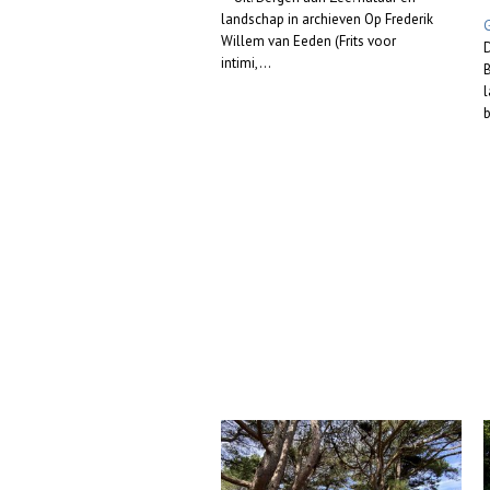
landschap in archieven Op Frederik
Willem van Eeden (Frits voor
D
intimi,...
B
l
b