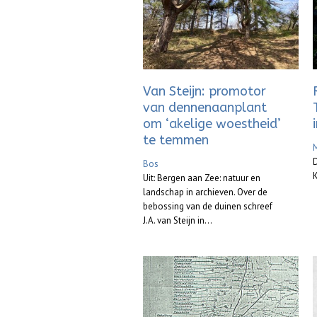
Van Steijn: promotor
van dennenaanplant
om ‘akelige woestheid’
te temmen
M
D
Bos
K
Uit: Bergen aan Zee: natuur en
landschap in archieven. Over de
bebossing van de duinen schreef
J.A. van Steijn in...