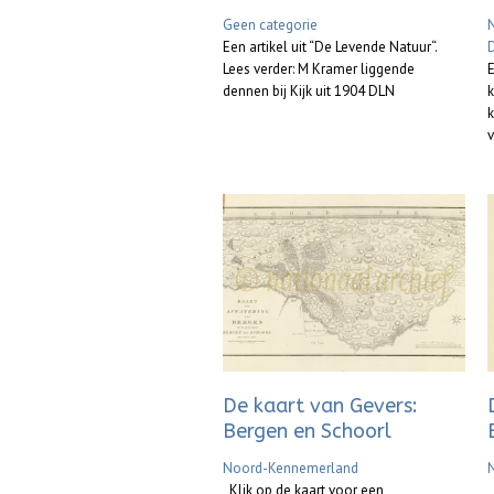
Geen categorie
Een artikel uit “De Levende Natuur“.
D
Lees verder: M Kramer liggende
E
dennen bij Kijk uit 1904 DLN
k
k
v
De kaart van Gevers:
Bergen en Schoorl
Noord-Kennemerland
Klik op de kaart voor een
K